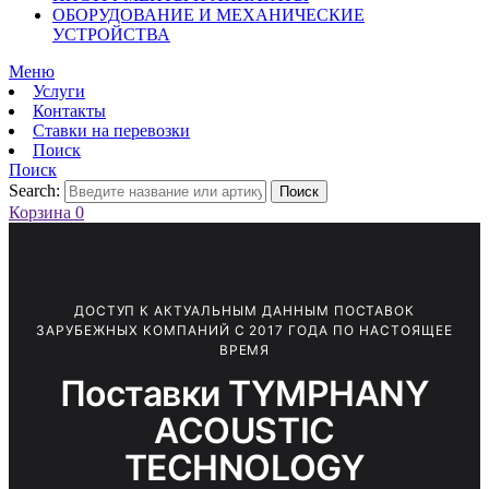
ОБОРУДОВАНИЕ И МЕХАНИЧЕСКИЕ
УСТРОЙСТВА
Меню
Услуги
Контакты
Ставки на перевозки
Поиск
Поиск
Search:
Поиск
Корзина
0
ДОСТУП К АКТУАЛЬНЫМ ДАННЫМ ПОСТАВОК
ЗАРУБЕЖНЫХ КОМПАНИЙ С 2017 ГОДА ПО НАСТОЯЩЕЕ
ВРЕМЯ
Поставки TYMPHANY
ACOUSTIC
TECHNOLOGY