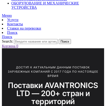
ОБОРУДОВАНИЕ И МЕХАНИЧЕСКИЕ
УСТРОЙСТВА
Меню
Услуги
Контакты
Ставки на перевозки
Поиск
Поиск
Search:
Поиск
Корзина
0
ДОСТУП К АКТУАЛЬНЫМ ДАННЫМ ПОСТАВОК
ЗАРУБЕЖНЫХ КОМПАНИЙ С 2017 ГОДА ПО НАСТОЯЩЕЕ
ВРЕМЯ
Поставки AVANTRONICS
LTD — 200+ стран и
территорий