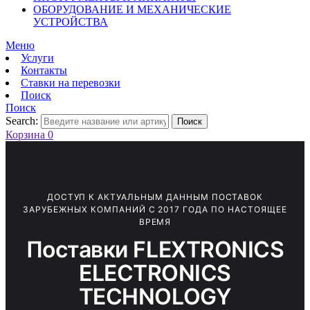
ОБОРУДОВАНИЕ И МЕХАНИЧЕСКИЕ
УСТРОЙСТВА
Меню
Услуги
Контакты
Ставки на перевозки
Поиск
Поиск
Search:
Поиск
Корзина
0
ДОСТУП К АКТУАЛЬНЫМ ДАННЫМ ПОСТАВОК
ЗАРУБЕЖНЫХ КОМПАНИЙ С 2017 ГОДА ПО НАСТОЯЩЕЕ
ВРЕМЯ
Поставки FLEXTRONICS
ELECTRONICS
TECHNOLOGY