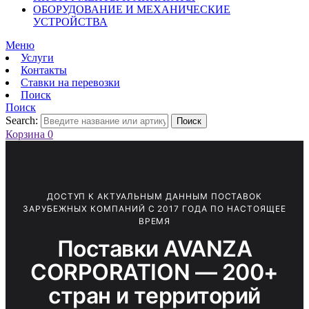
ОБОРУДОВАНИЕ И МЕХАНИЧЕСКИЕ
УСТРОЙСТВА
Меню
Услуги
Контакты
Ставки на перевозки
Поиск
Поиск
Search:
Поиск
Корзина
0
ДОСТУП К АКТУАЛЬНЫМ ДАННЫМ ПОСТАВОК
ЗАРУБЕЖНЫХ КОМПАНИЙ С 2017 ГОДА ПО НАСТОЯЩЕЕ
ВРЕМЯ
Поставки AVANZA
CORPORATION — 200+
стран и территорий