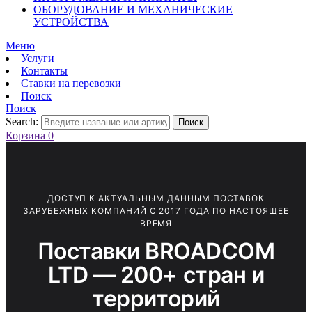
ОБОРУДОВАНИЕ И МЕХАНИЧЕСКИЕ
УСТРОЙСТВА
Меню
Услуги
Контакты
Ставки на перевозки
Поиск
Поиск
Search:
Поиск
Корзина
0
ДОСТУП К АКТУАЛЬНЫМ ДАННЫМ ПОСТАВОК
ЗАРУБЕЖНЫХ КОМПАНИЙ С 2017 ГОДА ПО НАСТОЯЩЕЕ
ВРЕМЯ
Поставки BROADCOM
LTD — 200+ стран и
территорий