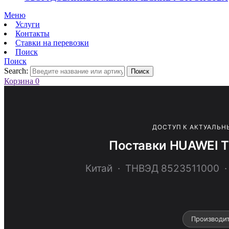
Меню
Услуги
Контакты
Ставки на перевозки
Поиск
Поиск
Search:
Поиск
Корзина
0
ДОСТУП К АКТУАЛЬН
Поставки HUAWEI 
Китай · ТНВЭД 852351100
Производи