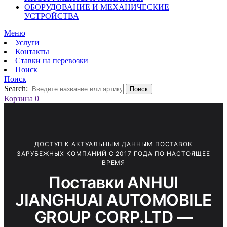
ОБОРУДОВАНИЕ И МЕХАНИЧЕСКИЕ
УСТРОЙСТВА
Меню
Услуги
Контакты
Ставки на перевозки
Поиск
Поиск
Search:
Поиск
Корзина
0
ДОСТУП К АКТУАЛЬНЫМ ДАННЫМ ПОСТАВОК
ЗАРУБЕЖНЫХ КОМПАНИЙ С 2017 ГОДА ПО НАСТОЯЩЕЕ
ВРЕМЯ
Поставки ANHUI
JIANGHUAI AUTOMOBILE
GROUP CORP.LTD —