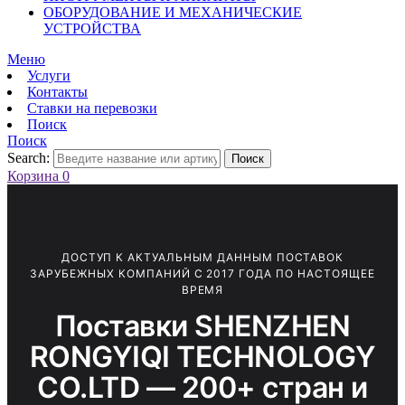
ОБОРУДОВАНИЕ И МЕХАНИЧЕСКИЕ
УСТРОЙСТВА
Меню
Услуги
Контакты
Ставки на перевозки
Поиск
Поиск
Search:
Поиск
Корзина
0
ДОСТУП К АКТУАЛЬНЫМ ДАННЫМ ПОСТАВОК
ЗАРУБЕЖНЫХ КОМПАНИЙ С 2017 ГОДА ПО НАСТОЯЩЕЕ
ВРЕМЯ
Поставки SHENZHEN
RONGYIQI TECHNOLOGY
CO.LTD — 200+ стран и