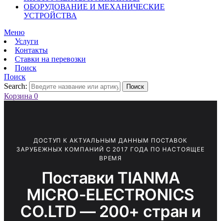
ОБОРУДОВАНИЕ И МЕХАНИЧЕСКИЕ
УСТРОЙСТВА
Меню
Услуги
Контакты
Ставки на перевозки
Поиск
Поиск
Search:
Поиск
Корзина
0
ДОСТУП К АКТУАЛЬНЫМ ДАННЫМ ПОСТАВОК
ЗАРУБЕЖНЫХ КОМПАНИЙ С 2017 ГОДА ПО НАСТОЯЩЕЕ
ВРЕМЯ
Поставки TIANMA
MICRO-ELECTRONICS
CO.LTD — 200+ стран и