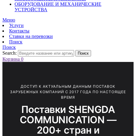
ОБОРУДОВАНИЕ И МЕХАНИЧЕСКИЕ
УСТРОЙСТВА
Меню
Услуги
Контакты
Ставки на перевозки
Поиск
Поиск
Search:
Поиск
Корзина
0
ДОСТУП К АКТУАЛЬНЫМ ДАННЫМ ПОСТАВОК
ЗАРУБЕЖНЫХ КОМПАНИЙ С 2017 ГОДА ПО НАСТОЯЩЕЕ
ВРЕМЯ
Поставки SHENGDA
COMMUNICATION —
200+ стран и