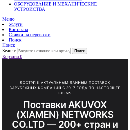
ОБОРУДОВАНИЕ И МЕХАНИЧЕСКИЕ
УСТРОЙСТВА
Меню
Услуги
Контакты
Ставки на перевозки
Поиск
Поиск
Search:
Поиск
Корзина
0
ДОСТУП К АКТУАЛЬНЫМ ДАННЫМ ПОСТАВОК
ЗАРУБЕЖНЫХ КОМПАНИЙ С 2017 ГОДА ПО НАСТОЯЩЕЕ
ВРЕМЯ
Поставки AKUVOX
(XIAMEN) NETWORKS
СО.LTD — 200+ стран и