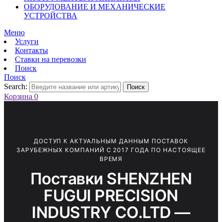
ОБОРУДОВАНИЕ И МЕХАНИЧЕСКИЕ
УСТРОЙСТВА
Меню
Услуги
Контакты
Ставки на перевозки
Поиск
Поиск
Search:
Поиск
Корзина
0
ДОСТУП К АКТУАЛЬНЫМ ДАННЫМ ПОСТАВОК
ЗАРУБЕЖНЫХ КОМПАНИЙ С 2017 ГОДА ПО НАСТОЯЩЕЕ
ВРЕМЯ
Поставки SHENZHEN
FUGUI PRECISION
INDUSTRY CO.LTD —