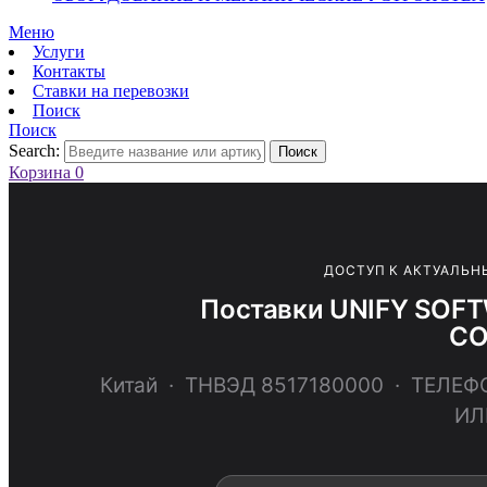
Меню
Услуги
Контакты
Ставки на перевозки
Поиск
Поиск
Search:
Поиск
Корзина
0
ДОСТУП К АКТУАЛЬН
Поставки UNIFY SOF
CO
Китай · ТНВЭД 8517180000 · ТЕЛ
ИЛ