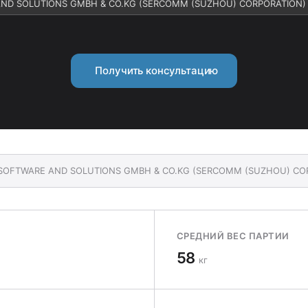
 AND SOLUTIONS GMBH & CO.KG (SERCOMM (SUZHOU) CORPORATION)
Получить консультацию
FY SOFTWARE AND SOLUTIONS GMBH & CO.KG (SERCOMM (SUZHOU) CO
СРЕДНИЙ ВЕС ПАРТИИ
58
кг