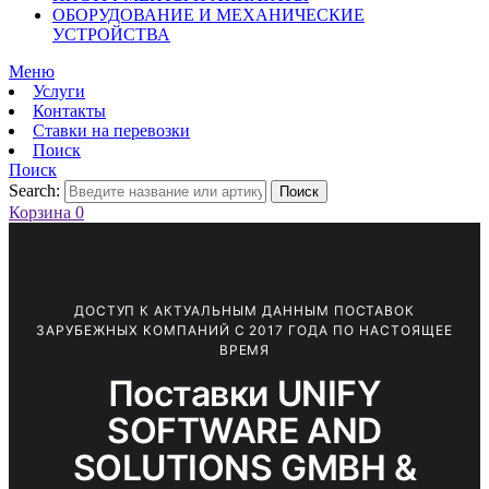
ОБОРУДОВАНИЕ И МЕХАНИЧЕСКИЕ
УСТРОЙСТВА
Меню
Услуги
Контакты
Ставки на перевозки
Поиск
Поиск
Search:
Поиск
Корзина
0
ДОСТУП К АКТУАЛЬНЫМ ДАННЫМ ПОСТАВОК
ЗАРУБЕЖНЫХ КОМПАНИЙ С 2017 ГОДА ПО НАСТОЯЩЕЕ
ВРЕМЯ
Поставки UNIFY
SOFTWARE AND
SOLUTIONS GMBH &