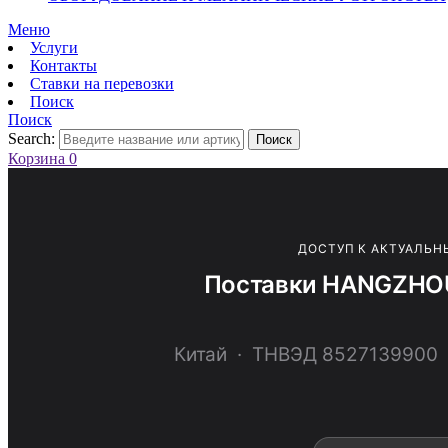
Меню
Услуги
Контакты
Ставки на перевозки
Поиск
Поиск
Search:
Поиск
Корзина
0
ДОСТУП К АКТУАЛЬН
Поставки HANGZHOU
Китай · ТНВЭД 85271399