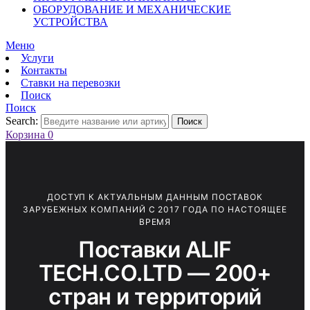
ОБОРУДОВАНИЕ И МЕХАНИЧЕСКИЕ
УСТРОЙСТВА
Меню
Услуги
Контакты
Ставки на перевозки
Поиск
Поиск
Search:
Поиск
Корзина
0
ДОСТУП К АКТУАЛЬНЫМ ДАННЫМ ПОСТАВОК
ЗАРУБЕЖНЫХ КОМПАНИЙ С 2017 ГОДА ПО НАСТОЯЩЕЕ
ВРЕМЯ
Поставки ALIF
TECH.CO.LTD — 200+
стран и территорий