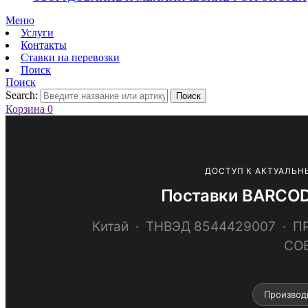
Меню
Услуги
Контакты
Ставки на перевозки
Поиск
Поиск
Search:
Поиск
Корзина
0
ДОСТУП К АКТУАЛЬН
Поставки BARCOD
Китай · ТНВЭД 8544429007 ·
СО
Производ