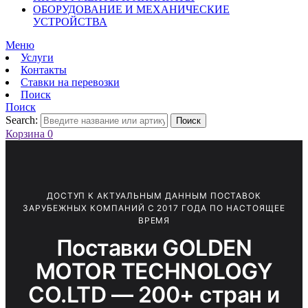
ОБОРУДОВАНИЕ И МЕХАНИЧЕСКИЕ
УСТРОЙСТВА
Меню
Услуги
Контакты
Ставки на перевозки
Поиск
Поиск
Search:
Поиск
Корзина
0
ДОСТУП К АКТУАЛЬНЫМ ДАННЫМ ПОСТАВОК
ЗАРУБЕЖНЫХ КОМПАНИЙ С 2017 ГОДА ПО НАСТОЯЩЕЕ
ВРЕМЯ
Поставки GOLDEN
MOTOR TECHNOLOGY
CO.LTD — 200+ стран и