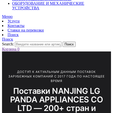
ОБОРУДОВАНИЕ И МЕХАНИЧЕСКИЕ
УСТРОЙСТВА
Меню
Услуги
Контакты
Ставки на перевозки
Поиск
Поиск
Search:
Поиск
Корзина
0
ДОСТУП К АКТУАЛЬНЫМ ДАННЫМ ПОСТАВОК
ЗАРУБЕЖНЫХ КОМПАНИЙ С 2017 ГОДА ПО НАСТОЯЩЕЕ
ВРЕМЯ
Поставки NANJING LG
PANDA APPLIANCES CO
LTD — 200+ стран и