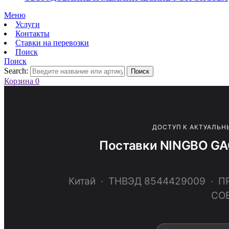
Меню
Услуги
Контакты
Ставки на перевозки
Поиск
Поиск
Search:
Поиск
Корзина
0
ДОСТУП К АКТУАЛЬН
Поставки NINGBO G
Китай · ТНВЭД 8544429009 ·
СО