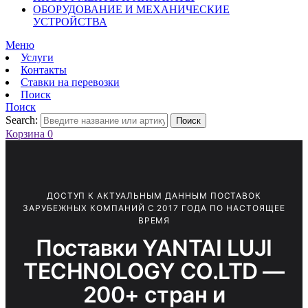
ОБОРУДОВАНИЕ И МЕХАНИЧЕСКИЕ
УСТРОЙСТВА
Меню
Услуги
Контакты
Ставки на перевозки
Поиск
Поиск
Search:
Поиск
Корзина
0
ДОСТУП К АКТУАЛЬНЫМ ДАННЫМ ПОСТАВОК
ЗАРУБЕЖНЫХ КОМПАНИЙ С 2017 ГОДА ПО НАСТОЯЩЕЕ
ВРЕМЯ
Поставки YANTAI LUJI
TECHNOLOGY CO.LTD —
200+ стран и