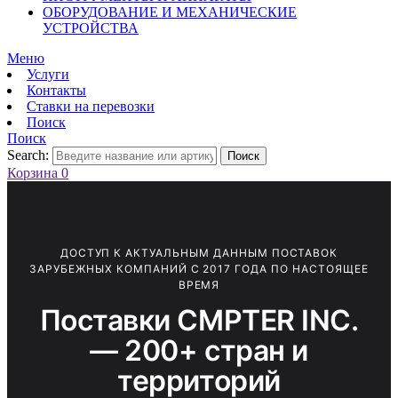
ОБОРУДОВАНИЕ И МЕХАНИЧЕСКИЕ
УСТРОЙСТВА
Меню
Услуги
Контакты
Ставки на перевозки
Поиск
Поиск
Search:
Поиск
Корзина
0
ДОСТУП К АКТУАЛЬНЫМ ДАННЫМ ПОСТАВОК
ЗАРУБЕЖНЫХ КОМПАНИЙ С 2017 ГОДА ПО НАСТОЯЩЕЕ
ВРЕМЯ
Поставки CMPTER INC.
— 200+ стран и
территорий