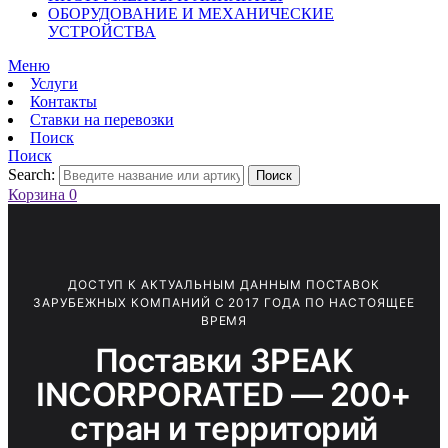
ОБОРУДОВАНИЕ И МЕХАНИЧЕСКИЕ
УСТРОЙСТВА
Меню
Услуги
Контакты
Ставки на перевозки
Поиск
Поиск
Search:
Поиск
Корзина
0
ДОСТУП К АКТУАЛЬНЫМ ДАННЫМ ПОСТАВОК
ЗАРУБЕЖНЫХ КОМПАНИЙ С 2017 ГОДА ПО НАСТОЯЩЕЕ
ВРЕМЯ
Поставки 3PEAK
INCORPORATED — 200+
стран и территорий