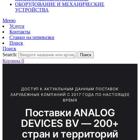
ОБОРУДОВАНИЕ И МЕХАНИЧЕСКИЕ
УСТРОЙСТВА
Меню
Услуги
Контакты
Ставки на перевозки
Поиск
Поиск
Search:
Поиск
Корзина
0
ДОСТУП К АКТУАЛЬНЫМ ДАННЫМ ПОСТАВОК
ЗАРУБЕЖНЫХ КОМПАНИЙ С 2017 ГОДА ПО НАСТОЯЩЕЕ
ВРЕМЯ
Поставки ANALOG
DEVICES BV — 200+
стран и территорий