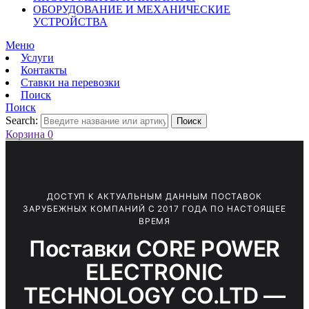
ОБОРУДОВАНИЕ И МЕХАНИЧЕСКИЕ
УСТРОЙСТВА
Меню
Услуги
Контакты
Ставки на перевозки
Поиск
Поиск
Search:
Поиск
Корзина
0
ДОСТУП К АКТУАЛЬНЫМ ДАННЫМ ПОСТАВОК
ЗАРУБЕЖНЫХ КОМПАНИЙ С 2017 ГОДА ПО НАСТОЯЩЕЕ
ВРЕМЯ
Поставки CORE POWER
ELECTRONIC
TECHNOLOGY CO.LTD —