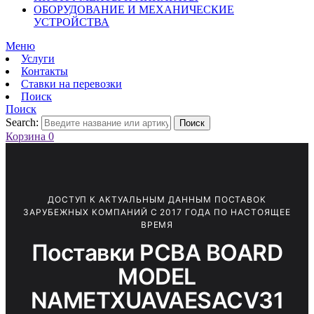
ОБОРУДОВАНИЕ И МЕХАНИЧЕСКИЕ
УСТРОЙСТВА
Меню
Услуги
Контакты
Ставки на перевозки
Поиск
Поиск
Search:
Поиск
Корзина
0
ДОСТУП К АКТУАЛЬНЫМ ДАННЫМ ПОСТАВОК
ЗАРУБЕЖНЫХ КОМПАНИЙ С 2017 ГОДА ПО НАСТОЯЩЕЕ
ВРЕМЯ
Поставки PCBA BOARD
MODEL
NAMETXUAVAESACV31