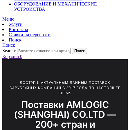
ОБОРУДОВАНИЕ И МЕХАНИЧЕСКИЕ
УСТРОЙСТВА
Меню
Услуги
Контакты
Ставки на перевозки
Поиск
Поиск
Search:
Поиск
Корзина
0
ДОСТУП К АКТУАЛЬНЫМ ДАННЫМ ПОСТАВОК
ЗАРУБЕЖНЫХ КОМПАНИЙ С 2017 ГОДА ПО НАСТОЯЩЕЕ
ВРЕМЯ
Поставки AMLOGIC
(SHANGHAI) CO.LTD —
200+ стран и