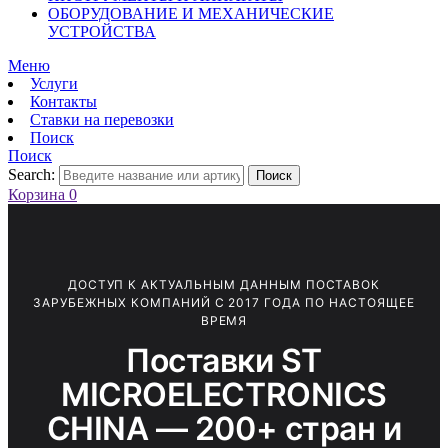
ОБОРУДОВАНИЕ И МЕХАНИЧЕСКИЕ
УСТРОЙСТВА
Меню
Услуги
Контакты
Ставки на перевозки
Поиск
Поиск
Search:
Поиск
Корзина
0
ДОСТУП К АКТУАЛЬНЫМ ДАННЫМ ПОСТАВОК
ЗАРУБЕЖНЫХ КОМПАНИЙ С 2017 ГОДА ПО НАСТОЯЩЕЕ
ВРЕМЯ
Поставки ST
MICROELECTRONICS
CHINA — 200+ стран и