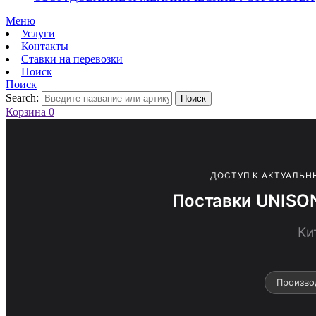
Меню
Услуги
Контакты
Ставки на перевозки
Поиск
Поиск
Search:
Поиск
Корзина
0
ДОСТУП К АКТУАЛЬН
Поставки UNISON
Ки
Произво