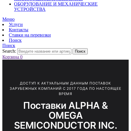
ОБОРУДОВАНИЕ И МЕХАНИЧЕСКИЕ
УСТРОЙСТВА
Меню
Услуги
Контакты
Ставки на перевозки
Поиск
Поиск
Search:
Поиск
Корзина
0
ДОСТУП К АКТУАЛЬНЫМ ДАННЫМ ПОСТАВОК
ЗАРУБЕЖНЫХ КОМПАНИЙ С 2017 ГОДА ПО НАСТОЯЩЕЕ
ВРЕМЯ
Поставки ALPHA &
OMEGA
SEMICONDUCTOR INC.