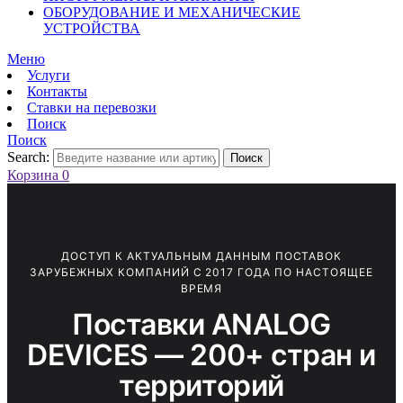
ОБОРУДОВАНИЕ И МЕХАНИЧЕСКИЕ
УСТРОЙСТВА
Меню
Услуги
Контакты
Ставки на перевозки
Поиск
Поиск
Search:
Поиск
Корзина
0
ДОСТУП К АКТУАЛЬНЫМ ДАННЫМ ПОСТАВОК
ЗАРУБЕЖНЫХ КОМПАНИЙ С 2017 ГОДА ПО НАСТОЯЩЕЕ
ВРЕМЯ
Поставки ANALOG
DEVICES — 200+ стран и
территорий