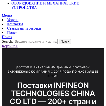
ОБОРУДОВАНИЕ И МЕХАНИЧЕСКИЕ
УСТРОЙСТВА
Меню
Услуги
Контакты
Ставки на перевозки
Поиск
Поиск
Search:
Поиск
Корзина
0
ДОСТУП К АКТУАЛЬНЫМ ДАННЫМ ПОСТАВОК
ЗАРУБЕЖНЫХ КОМПАНИЙ С 2017 ГОДА ПО НАСТОЯЩЕЕ
ВРЕМЯ
Поставки INFINEON
TECHNOLOGIES CHINA
CO LTD — 200+ стран и