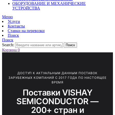
ОБОРУДОВАНИЕ И МЕХАНИЧЕСКИЕ
УСТРОЙСТВА
Меню
Услуги
Контакты
Ставки на перевозки
Поиск
Поиск
Search:
Поиск
Корзина
0
ДОСТУП К АКТУАЛЬНЫМ ДАННЫМ ПОСТАВОК
ЗАРУБЕЖНЫХ КОМПАНИЙ С 2017 ГОДА ПО НАСТОЯЩЕЕ
ВРЕМЯ
Поставки VISHAY
SEMICONDUCTOR —
200+ стран и