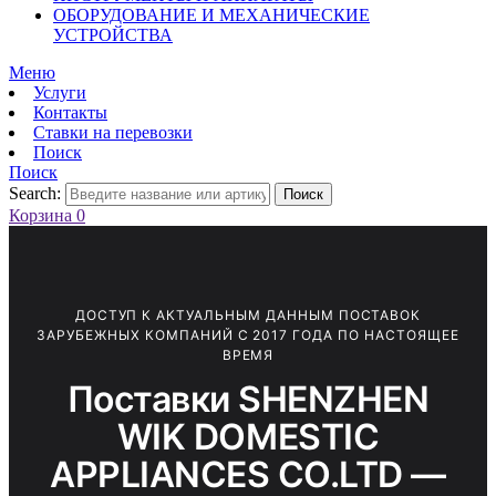
ОБОРУДОВАНИЕ И МЕХАНИЧЕСКИЕ
УСТРОЙСТВА
Меню
Услуги
Контакты
Ставки на перевозки
Поиск
Поиск
Search:
Поиск
Корзина
0
ДОСТУП К АКТУАЛЬНЫМ ДАННЫМ ПОСТАВОК
ЗАРУБЕЖНЫХ КОМПАНИЙ С 2017 ГОДА ПО НАСТОЯЩЕЕ
ВРЕМЯ
Поставки SHENZHEN
WIK DOMESTIC
APPLIANCES CO.LTD —