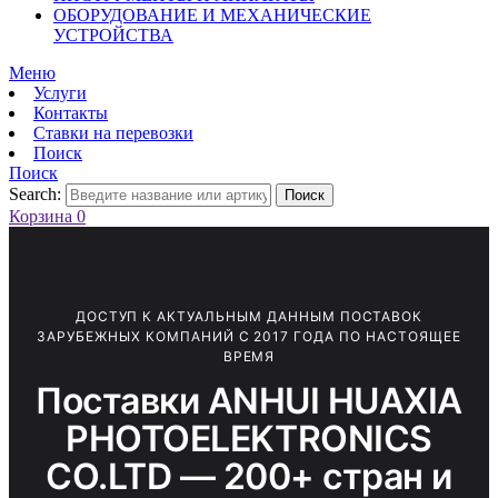
ОБОРУДОВАНИЕ И МЕХАНИЧЕСКИЕ
УСТРОЙСТВА
Меню
Услуги
Контакты
Ставки на перевозки
Поиск
Поиск
Search:
Поиск
Корзина
0
ДОСТУП К АКТУАЛЬНЫМ ДАННЫМ ПОСТАВОК
ЗАРУБЕЖНЫХ КОМПАНИЙ С 2017 ГОДА ПО НАСТОЯЩЕЕ
ВРЕМЯ
Поставки ANHUI HUAXIA
PHOTOELEKTRONICS
CO.LTD — 200+ стран и