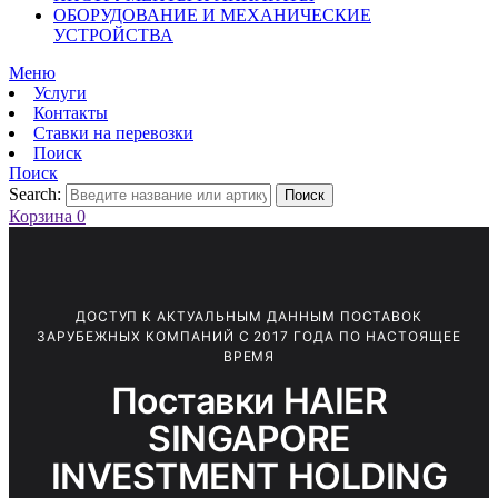
ОБОРУДОВАНИЕ И МЕХАНИЧЕСКИЕ
УСТРОЙСТВА
Меню
Услуги
Контакты
Ставки на перевозки
Поиск
Поиск
Search:
Поиск
Корзина
0
ДОСТУП К АКТУАЛЬНЫМ ДАННЫМ ПОСТАВОК
ЗАРУБЕЖНЫХ КОМПАНИЙ С 2017 ГОДА ПО НАСТОЯЩЕЕ
ВРЕМЯ
Поставки HAIER
SINGAPORE
INVESTMENT HOLDING