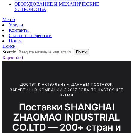
ОБОРУДОВАНИЕ И МЕХАНИЧЕСКИЕ
УСТРОЙСТВА
Меню
Услуги
Контакты
Ставки на перевозки
Поиск
Поиск
Search:
Поиск
Корзина
0
ДОСТУП К АКТУАЛЬНЫМ ДАННЫМ ПОСТАВОК
ЗАРУБЕЖНЫХ КОМПАНИЙ С 2017 ГОДА ПО НАСТОЯЩЕЕ
ВРЕМЯ
Поставки SHANGHAI
ZHAOMAO INDUSTRIAL
CO.LTD — 200+ стран и