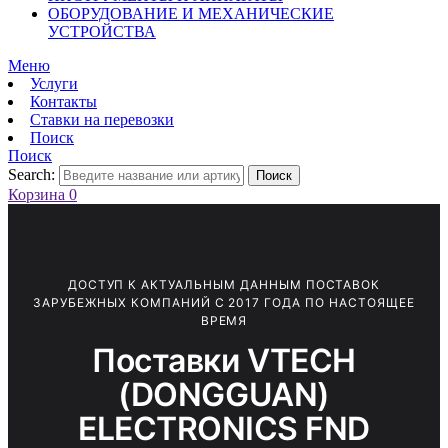
ОБОРУДОВАНИЕ И МЕХАНИЧЕСКИЕ
УСТРОЙСТВА
Меню
Услуги
Контакты
Ставки на перевозки
Поиск
Поиск
Search:
Поиск
Корзина
0
ДОСТУП К АКТУАЛЬНЫМ ДАННЫМ ПОСТАВОК
ЗАРУБЕЖНЫХ КОМПАНИЙ С 2017 ГОДА ПО НАСТОЯЩЕЕ
ВРЕМЯ
Поставки VTECH
(DONGGUAN)
ELECTRONICS FND