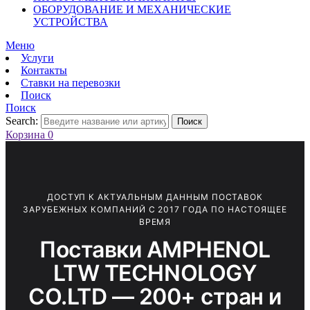
ОБОРУДОВАНИЕ И МЕХАНИЧЕСКИЕ
УСТРОЙСТВА
Меню
Услуги
Контакты
Ставки на перевозки
Поиск
Поиск
Search:
Поиск
Корзина
0
ДОСТУП К АКТУАЛЬНЫМ ДАННЫМ ПОСТАВОК
ЗАРУБЕЖНЫХ КОМПАНИЙ С 2017 ГОДА ПО НАСТОЯЩЕЕ
ВРЕМЯ
Поставки AMPHENOL
LTW TECHNOLOGY
CO.LTD — 200+ стран и