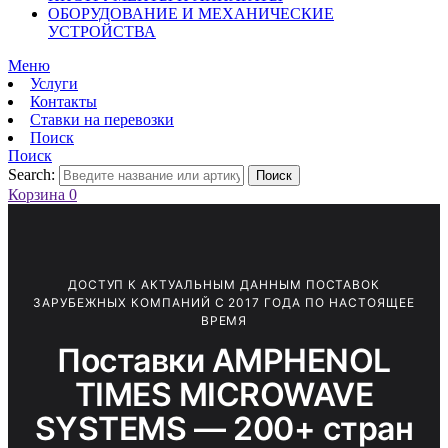
ОБОРУДОВАНИЕ И МЕХАНИЧЕСКИЕ
УСТРОЙСТВА
Меню
Услуги
Контакты
Ставки на перевозки
Поиск
Поиск
Search:
Поиск
Корзина
0
ДОСТУП К АКТУАЛЬНЫМ ДАННЫМ ПОСТАВОК
ЗАРУБЕЖНЫХ КОМПАНИЙ С 2017 ГОДА ПО НАСТОЯЩЕЕ
ВРЕМЯ
Поставки AMPHENOL
TIMES MICROWAVE
SYSTEMS — 200+ стран