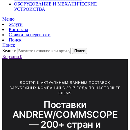
ОБОРУДОВАНИЕ И МЕХАНИЧЕСКИЕ
УСТРОЙСТВА
Меню
Услуги
Контакты
Ставки на перевозки
Поиск
Поиск
Search:
Поиск
Корзина
0
ДОСТУП К АКТУАЛЬНЫМ ДАННЫМ ПОСТАВОК
ЗАРУБЕЖНЫХ КОМПАНИЙ С 2017 ГОДА ПО НАСТОЯЩЕЕ
ВРЕМЯ
Поставки
ANDREW/COMMSCOPE
— 200+ стран и