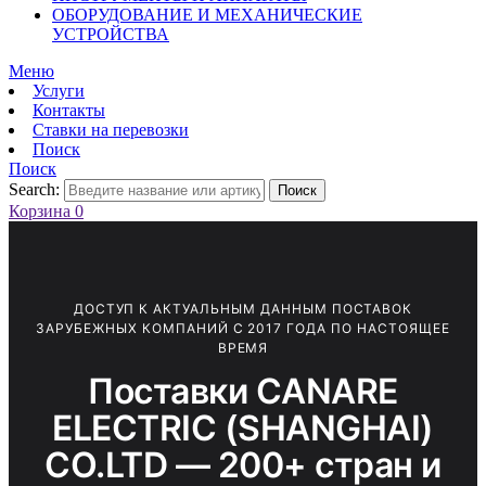
ОБОРУДОВАНИЕ И МЕХАНИЧЕСКИЕ
УСТРОЙСТВА
Меню
Услуги
Контакты
Ставки на перевозки
Поиск
Поиск
Search:
Поиск
Корзина
0
ДОСТУП К АКТУАЛЬНЫМ ДАННЫМ ПОСТАВОК
ЗАРУБЕЖНЫХ КОМПАНИЙ С 2017 ГОДА ПО НАСТОЯЩЕЕ
ВРЕМЯ
Поставки CANARE
ELECTRIC (SHANGHAI)
CO.LTD — 200+ стран и