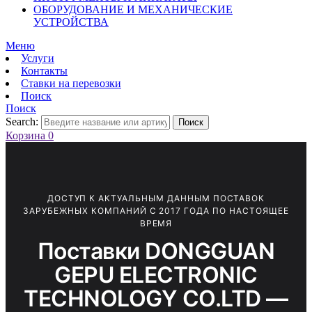
ОБОРУДОВАНИЕ И МЕХАНИЧЕСКИЕ
УСТРОЙСТВА
Меню
Услуги
Контакты
Ставки на перевозки
Поиск
Поиск
Search:
Поиск
Корзина
0
ДОСТУП К АКТУАЛЬНЫМ ДАННЫМ ПОСТАВОК
ЗАРУБЕЖНЫХ КОМПАНИЙ С 2017 ГОДА ПО НАСТОЯЩЕЕ
ВРЕМЯ
Поставки DONGGUAN
GEPU ELECTRONIC
TECHNOLOGY CO.LTD —