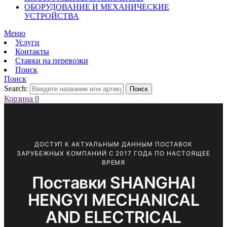
ОБОРУДОВАНИЕ И МЕХАНИЧЕСКИЕ
УСТРОЙСТВА
Меню
Услуги
Контакты
Ставки на перевозки
Поиск
Поиск
Search:
Поиск
Корзина
0
ДОСТУП К АКТУАЛЬНЫМ ДАННЫМ ПОСТАВОК
ЗАРУБЕЖНЫХ КОМПАНИЙ С 2017 ГОДА ПО НАСТОЯЩЕЕ
ВРЕМЯ
Поставки SHANGHAI
HENGYI MECHANICAL
AND ELECTRICAL