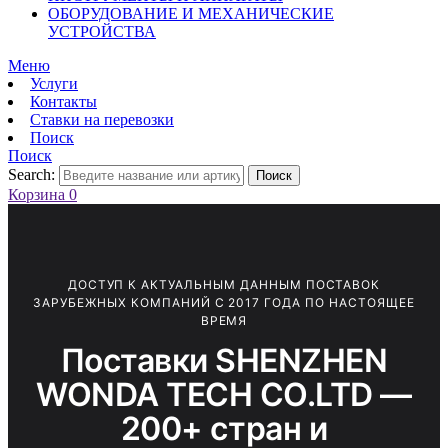
ОБОРУДОВАНИЕ И МЕХАНИЧЕСКИЕ
УСТРОЙСТВА
Меню
Услуги
Контакты
Ставки на перевозки
Поиск
Поиск
Search:
Поиск
Корзина
0
ДОСТУП К АКТУАЛЬНЫМ ДАННЫМ ПОСТАВОК
ЗАРУБЕЖНЫХ КОМПАНИЙ С 2017 ГОДА ПО НАСТОЯЩЕЕ
ВРЕМЯ
Поставки SHENZHEN
WONDA TECH CO.LTD —
200+ стран и