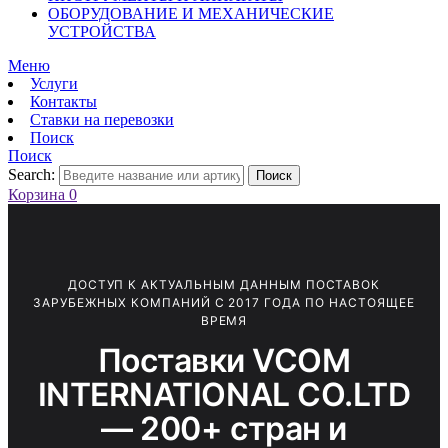
ОБОРУДОВАНИЕ И МЕХАНИЧЕСКИЕ
УСТРОЙСТВА
Меню
Услуги
Контакты
Ставки на перевозки
Поиск
Поиск
Search:
Поиск
Корзина
0
ДОСТУП К АКТУАЛЬНЫМ ДАННЫМ ПОСТАВОК
ЗАРУБЕЖНЫХ КОМПАНИЙ С 2017 ГОДА ПО НАСТОЯЩЕЕ
ВРЕМЯ
Поставки VCOM
INTERNATIONAL CO.LTD
— 200+ стран и