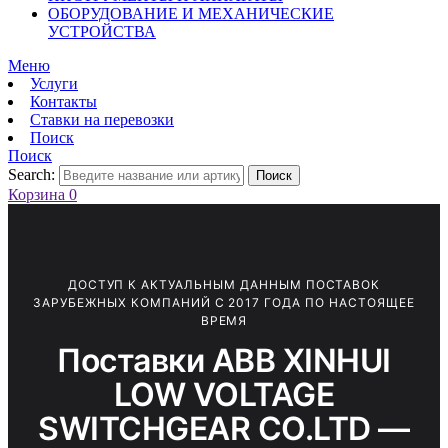
ОБОРУДОВАНИЕ И МЕХАНИЧЕСКИЕ
УСТРОЙСТВА
Меню
Услуги
Контакты
Ставки на перевозки
Поиск
Поиск
Search:
Поиск
Корзина
0
ДОСТУП К АКТУАЛЬНЫМ ДАННЫМ ПОСТАВОК
ЗАРУБЕЖНЫХ КОМПАНИЙ С 2017 ГОДА ПО НАСТОЯЩЕЕ
ВРЕМЯ
Поставки ABB XINHUI
LOW VOLTAGE
SWITCHGEAR CO.LTD —