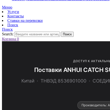
Меню
Услуги
Контакты
Ставки на перевозки
Поиск
Поиск
Search:
Поиск
Корзина
0
ДОСТУП К АКТУАЛЬН
Поставки ANHUI CATCH S
Китай · ТНВЭД 8536901000 · СОЕ
Производитель: