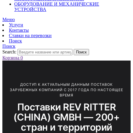
ОБОРУДОВАНИЕ И МЕХАНИЧЕСКИЕ
УСТРОЙСТВА
Меню
Услуги
Контакты
Ставки на перевозки
Поиск
Поиск
Search:
Поиск
Корзина
0
ДОСТУП К АКТУАЛЬНЫМ ДАННЫМ ПОСТАВОК
ЗАРУБЕЖНЫХ КОМПАНИЙ С 2017 ГОДА ПО НАСТОЯЩЕЕ
ВРЕМЯ
Поставки REV RITTER
(CHINA) GMBH — 200+
стран и территорий