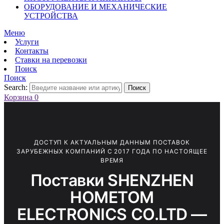
ОБОРУДОВАНИЕ И МЕХАНИЧЕСКИЕ
УСТРОЙСТВА
Меню
Услуги
Контакты
Ставки на перевозки
Поиск
Поиск
Search:
Поиск
Корзина
0
ДОСТУП К АКТУАЛЬНЫМ ДАННЫМ ПОСТАВОК
ЗАРУБЕЖНЫХ КОМПАНИЙ С 2017 ГОДА ПО НАСТОЯЩЕЕ
ВРЕМЯ
Поставки SHENZHEN
HOMETOM
ELECTRONICS CO.LTD —